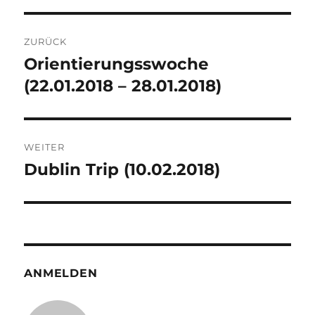
Beitragsnavigation
ZURÜCK
Orientierungsswoche
Vorheriger
Beitrag:
(22.01.2018 – 28.01.2018)
WEITER
Dublin Trip (10.02.2018)
Nächster
Beitrag:
ANMELDEN