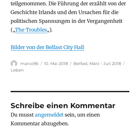
teilgenommen. Die Führung der erzählt von der
Geschichte Irlands und den Ursachen für die
politischen Spannungen in der Vergangenheit
(„
The Troubles
„).
Bilder von der Belfast City Hall
Autor
Veröffentlicht
Stay
Kateg
marco96
10. Mai 2018
Belfast, März – Juli 2018
am
Leben
Schreibe einen Kommentar
Du musst
angemeldet
sein, um einen
Kommentar abzugeben.