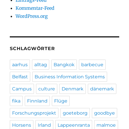
Eintrags-Feed
Kommentar-Feed
WordPress.org
SCHLAGWÖRTER
aarhus
alltag
Bangkok
barbecue
Belfast
Business Information Systems
Campus
culture
Denmark
dänemark
fika
Finnland
Flüge
Forschungsprojekt
goeteborg
goodbye
Horsens
Irland
Lappeenranta
malmoe