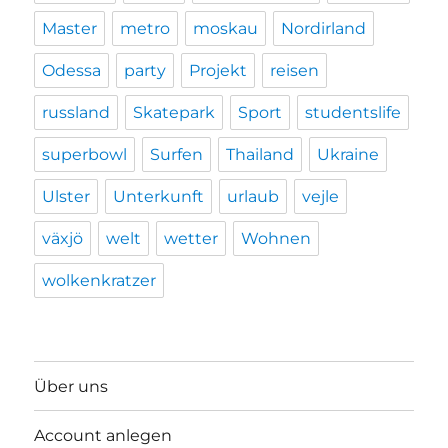
Master
metro
moskau
Nordirland
Odessa
party
Projekt
reisen
russland
Skatepark
Sport
studentslife
superbowl
Surfen
Thailand
Ukraine
Ulster
Unterkunft
urlaub
vejle
växjö
welt
wetter
Wohnen
wolkenkratzer
Über uns
Account anlegen