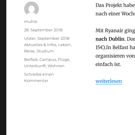
Das Projekt habe
nach einer Woc
Autor
muhle
Veröffentlicht
28. September 2018
Mit Ryanair gin
am
Stay
Ulster, September 2018
nach Dublin
. D
Kategorien
Aktuelles & Infos
,
Leben
,
15€).In Belfast 
Reise
,
Studium
organisieren von
Schlagwörter
Belfast
,
Campus
,
Flüge
,
einfach ist.
Unterkunft
,
Wohnen
Schreibe einen
zu
„Belfast Ankunft
Kommentar
weiterlesen
Belfast
Ankunft
und
Unterkunft