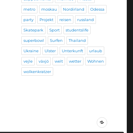
metro
moskau
Nordirland
Odessa
party
Projekt
reisen
russland
Skatepark
Sport
studentslife
superbowl
Surfen
Thailand
Ukraine
Ulster
Unterkunft
urlaub
vejle
växjö
welt
wetter
Wohnen
wolkenkratzer
Impressum