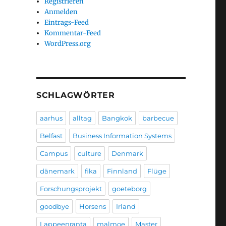
Registrieren
Anmelden
Eintrags-Feed
Kommentar-Feed
WordPress.org
SCHLAGWÖRTER
aarhus
alltag
Bangkok
barbecue
Belfast
Business Information Systems
Campus
culture
Denmark
dänemark
fika
Finnland
Flüge
Forschungsprojekt
goeteborg
goodbye
Horsens
Irland
Lappeenranta
malmoe
Master