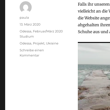
Falls ihr unseren
vielleicht an di
Autor
paula
die Website ange
Veröffentlicht
13. März 2020
abgehalten ihre
am
Stay
Odessa, Februar/März 2020
Schuhe aus und a
Kategorien
Studium
Schlagwörter
Odessa
,
Projekt
,
Ukraine
Schreibe einen
zu
Kommentar
Ein
letztes
Mal