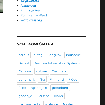
Registrieren
Anmelden
Eintrags-Feed
Kommentar-Feed
WordPress.org
SCHLAGWÖRTER
aarhus
alltag
Bangkok
barbecue
Belfast
Business Information Systems
Campus
culture
Denmark
dänemark
fika
Finnland
Flüge
Forschungsprojekt
goeteborg
goodbye
Horsens
Irland
Lappeenranta
malmoe
Master