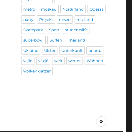
metro
moskau
Nordirland
Odessa
party
Projekt
reisen
russland
Skatepark
Sport
studentslife
superbowl
Surfen
Thailand
Ukraine
Ulster
Unterkunft
urlaub
vejle
växjö
welt
wetter
Wohnen
wolkenkratzer
Impressum