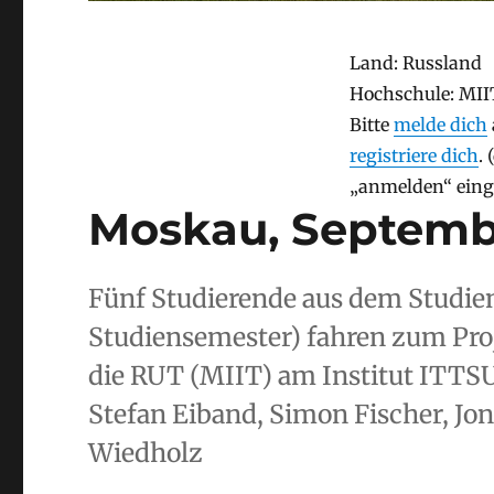
Stay
Land: Russland
Stay
Hochschule: MII
Bitte
melde dich
registriere dich
.
„anmelden“ eing
Moskau, Septemb
Fünf Studierende aus dem Studie
Studiensemester) fahren zum Pro
die RUT (MIIT) am Institut ITTSU
Stefan Eiband, Simon Fischer, Jo
Wiedholz