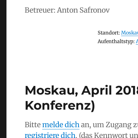
Betreuer: Anton Safronov
Stay
Standort:
Moskau
Aufenthaltstyp
Aufenthaltstyp:
Moskau, April 201
Konferenz)
Bitte
melde dich
an, um Zugang z
registriere dich
. (das Kennwort u