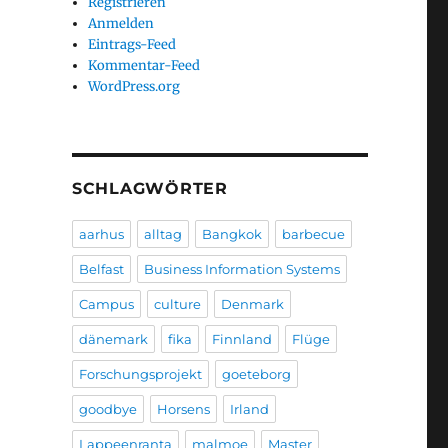
Registrieren
Anmelden
Eintrags-Feed
Kommentar-Feed
WordPress.org
SCHLAGWÖRTER
aarhus
alltag
Bangkok
barbecue
Belfast
Business Information Systems
Campus
culture
Denmark
dänemark
fika
Finnland
Flüge
Forschungsprojekt
goeteborg
goodbye
Horsens
Irland
Lappeenranta
malmoe
Master