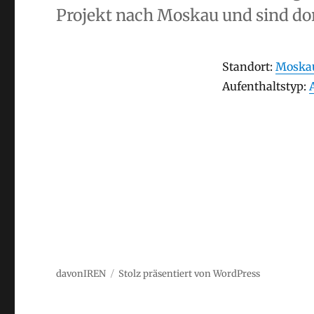
Projekt nach Moskau und sind dor
Stay
Standort:
Moskau
Aufenthaltstyp
Aufenthaltstyp:
davonIREN
Stolz präsentiert von WordPress