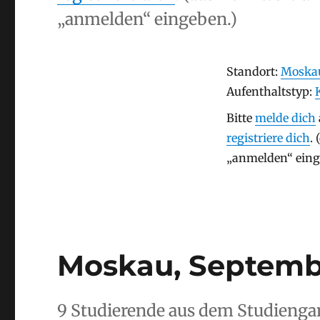
„anmelden“ eingeben.)
Stay
Standort:
Moskau
Aufenthaltstyp
Aufenthaltstyp:
Bitte
melde dich
registriere dich
.
„anmelden“ eing
Moskau, Septemb
9 Studierende aus dem Studienga