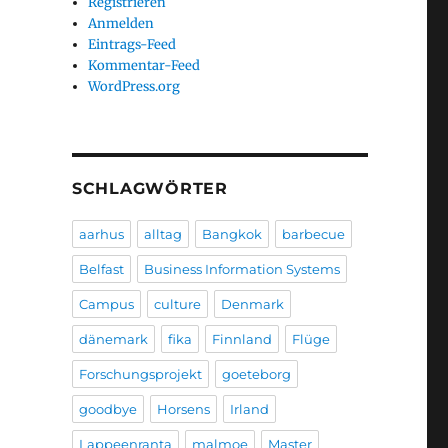
Registrieren
Anmelden
Eintrags-Feed
Kommentar-Feed
WordPress.org
SCHLAGWÖRTER
aarhus
alltag
Bangkok
barbecue
Belfast
Business Information Systems
Campus
culture
Denmark
dänemark
fika
Finnland
Flüge
Forschungsprojekt
goeteborg
goodbye
Horsens
Irland
Lappeenranta
malmoe
Master