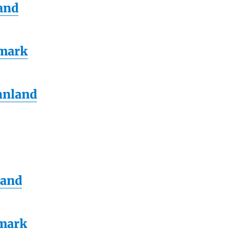
and
emark
nnland
land
emark