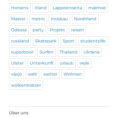
Horsens
Irland
Lappeenranta
malmoe
Master
metro
moskau
Nordirland
Odessa
party
Projekt
reisen
russland
Skatepark
Sport
studentslife
superbowl
Surfen
Thailand
Ukraine
Ulster
Unterkunft
urlaub
vejle
växjö
welt
wetter
Wohnen
wolkenkratzer
Über uns