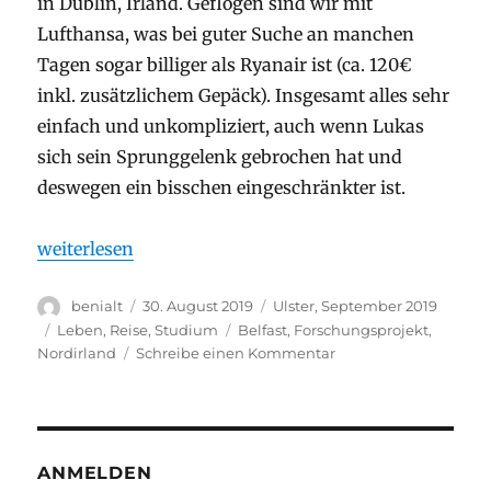
in Dublin, Irland. Geflogen sind wir mit
Lufthansa, was bei guter Suche an manchen
Tagen sogar billiger als Ryanair ist (ca. 120€
inkl. zusätzlichem Gepäck). Insgesamt alles sehr
einfach und unkompliziert, auch wenn Lukas
sich sein Sprunggelenk gebrochen hat und
deswegen ein bisschen eingeschränkter ist.
„Anreise und erste Woche in Belfast“
weiterlesen
Autor
Veröffentlicht
Stay
benialt
30. August 2019
Ulster, September 2019
am
Kategorien
Schlagwörter
Leben
,
Reise
,
Studium
Belfast
,
Forschungsprojekt
,
zu
Nordirland
Schreibe einen Kommentar
Anreise
und
erste
Woche
in
ANMELDEN
Belfast