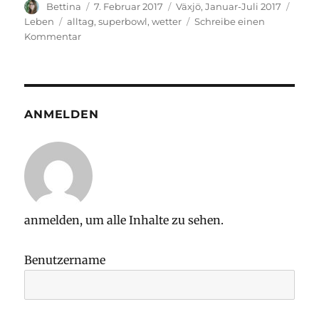
Autor
Veröffentlicht
Stay
Kate
Bettina
7. Februar 2017
Växjö, Januar-Juli 2017
am
Schlagwörter
Leben
alltag
,
superbowl
,
wetter
Schreibe einen
zu
Kommentar
Grau
ist
die
neue
Sonne
ANMELDEN
anmelden, um alle Inhalte zu sehen.
Benutzername