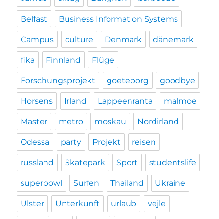
Belfast
Business Information Systems
Campus
culture
Denmark
dänemark
fika
Finnland
Flüge
Forschungsprojekt
goeteborg
goodbye
Horsens
Irland
Lappeenranta
malmoe
Master
metro
moskau
Nordirland
Odessa
party
Projekt
reisen
russland
Skatepark
Sport
studentslife
superbowl
Surfen
Thailand
Ukraine
Ulster
Unterkunft
urlaub
vejle