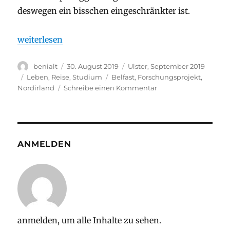
deswegen ein bisschen eingeschränkter ist.
„Anreise und erste Woche in Belfast“
weiterlesen
Autor
Veröffentlicht
Stay
benialt
30. August 2019
Ulster, September 2019
am
Kategorien
Schlagwörter
Leben
,
Reise
,
Studium
Belfast
,
Forschungsprojekt
,
zu
Nordirland
Schreibe einen Kommentar
Anreise
und
erste
Woche
in
ANMELDEN
Belfast
anmelden, um alle Inhalte zu sehen.