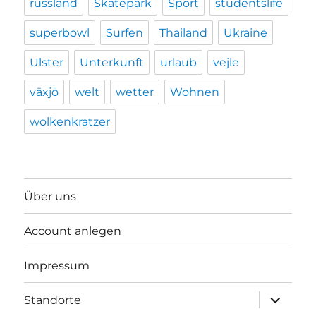
russland
Skatepark
Sport
studentslife
superbowl
Surfen
Thailand
Ukraine
Ulster
Unterkunft
urlaub
vejle
växjö
welt
wetter
Wohnen
wolkenkratzer
Über uns
Account anlegen
Impressum
Unterme
Standorte
anzeigen