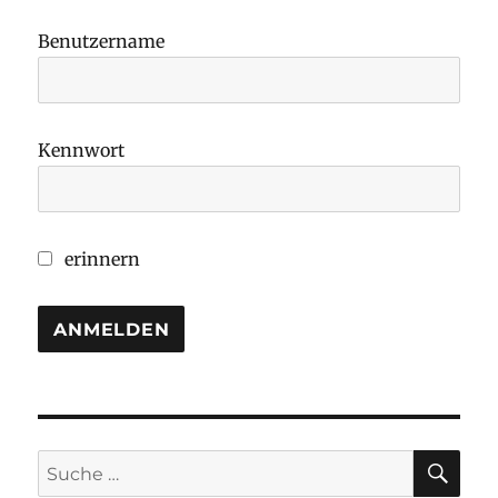
Benutzername
Kennwort
erinnern
SU
Suche
nach: