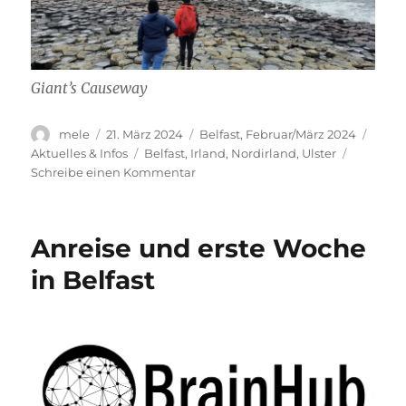
Giant’s Causeway
Autor
Veröffentlicht
Stay
Kateg
mele
21. März 2024
Belfast, Februar/März 2024
am
Schlagwörter
Aktuelles & Infos
Belfast
,
Irland
,
Nordirland
,
Ulster
zu
Schreibe einen Kommentar
Outstanding
Time
in
Anreise und erste Woche
Belfast
in Belfast