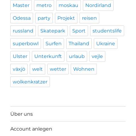
Master
metro
moskau
Nordirland
Odessa
party
Projekt
reisen
russland
Skatepark
Sport
studentslife
superbowl
Surfen
Thailand
Ukraine
Ulster
Unterkunft
urlaub
vejle
växjö
welt
wetter
Wohnen
wolkenkratzer
Über uns
Account anlegen