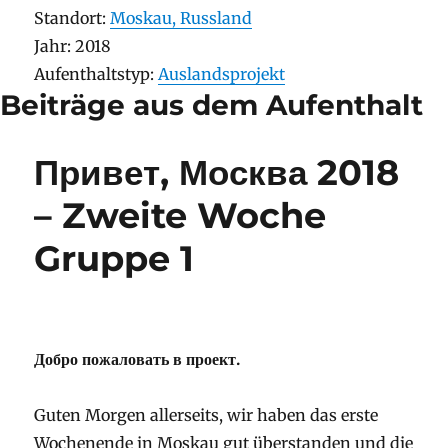
Stay
Standort:
Moskau, Russland
Stay
Jahr: 2018
Aufenthaltstyp
Aufenthaltstyp:
Auslandsprojekt
Beiträge aus dem Aufenthalt
Привет, Москва 2018
– Zweite Woche
Gruppe 1
Добро пожаловать в проект.
Guten Morgen allerseits, wir haben das erste
Wochenende in Moskau gut überstanden und die