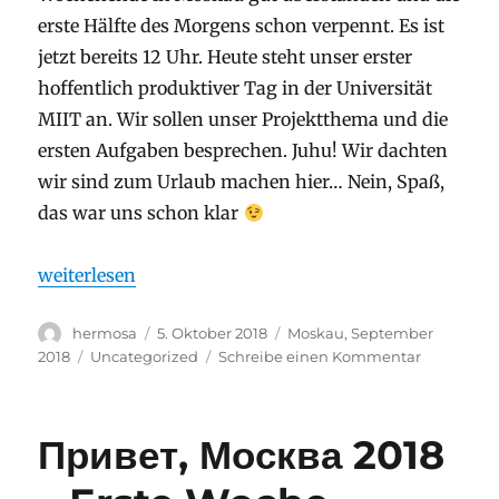
erste Hälfte des Morgens schon verpennt. Es ist
jetzt bereits 12 Uhr. Heute steht unser erster
hoffentlich produktiver Tag in der Universität
MIIT an. Wir sollen unser Projektthema und die
ersten Aufgaben besprechen. Juhu! Wir dachten
wir sind zum Urlaub machen hier… Nein, Spaß,
das war uns schon klar
„Привет, Москва 2018 – Zweite Woche Gruppe 1“
weiterlesen
Autor
Veröffentlicht
Stay
hermosa
5. Oktober 2018
Moskau, September
am
Kategorien
zu
2018
Uncategorized
Schreibe einen Kommentar
Привет,
Москва
2018
Привет, Москва 2018
–
Zweite
Woche