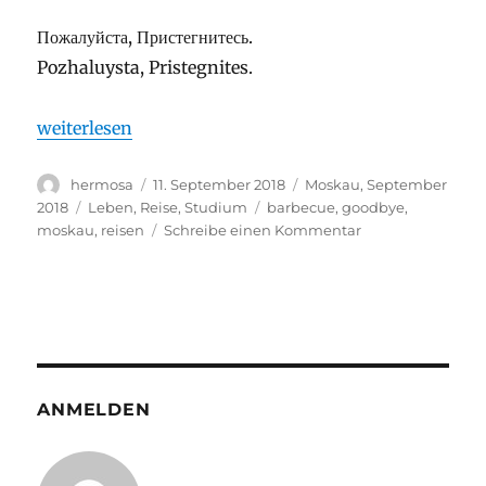
Пожалуйста,
Пристегнитесь.
Pozhaluysta, Pristegnites.
„Привет, Москва 2018 – Erste Woche Gruppe 1“
weiterlesen
Autor
Veröffentlicht
Stay
hermosa
11. September 2018
Moskau, September
am
Kategorien
Schlagwörter
2018
Leben
,
Reise
,
Studium
barbecue
,
goodbye
,
zu
moskau
,
reisen
Schreibe einen Kommentar
Привет,
Москва
2018
–
Erste
Woche
Gruppe
ANMELDEN
1