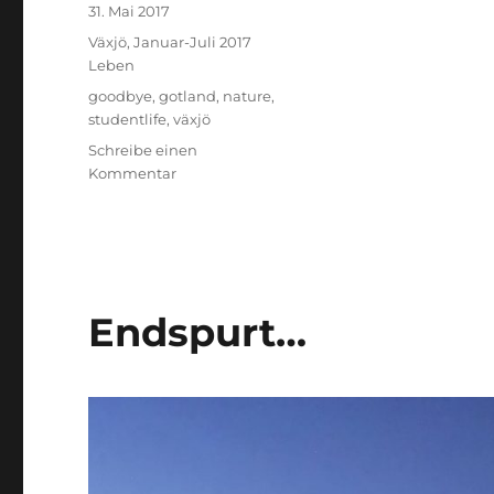
Veröffentlicht
31. Mai 2017
am
Stay
Växjö, Januar-Juli 2017
Kategorien
Leben
Schlagwörter
goodbye
,
gotland
,
nature
,
studentlife
,
växjö
Schreibe einen
zu
Kommentar
Hej
do
mit
gemischten
Gefühlen
Endspurt…