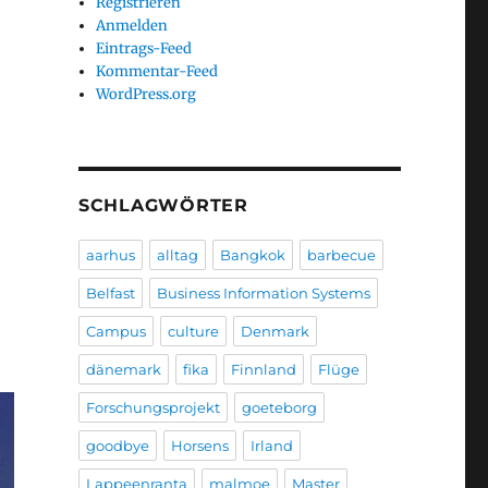
Registrieren
Anmelden
Eintrags-Feed
Kommentar-Feed
WordPress.org
SCHLAGWÖRTER
aarhus
alltag
Bangkok
barbecue
Belfast
Business Information Systems
Campus
culture
Denmark
dänemark
fika
Finnland
Flüge
Forschungsprojekt
goeteborg
goodbye
Horsens
Irland
Lappeenranta
malmoe
Master