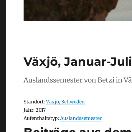
Växjö, Januar-Jul
Auslandssemester von Betzi in Vä
Stay
Standort:
Växjö, Schweden
Stay
Jahr: 2017
Aufenthaltstyp
Aufenthaltstyp:
Auslandssemester