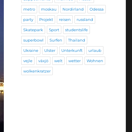
metro
moskau
Nordirland
Odessa
party
Projekt
reisen
russland
Skatepark
Sport
studentslife
superbowl
Surfen
Thailand
Ukraine
Ulster
Unterkunft
urlaub
vejle
växjö
welt
wetter
Wohnen
wolkenkratzer