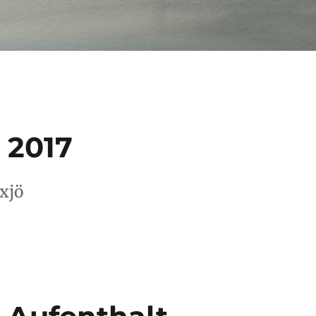
i 2017
xjö