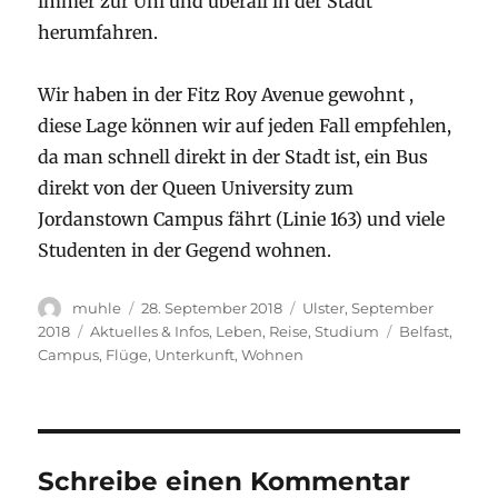
immer zur Uni und überall in der Stadt
herumfahren.
Wir haben in der Fitz Roy Avenue gewohnt ,
diese Lage können wir auf jeden Fall empfehlen,
da man schnell direkt in der Stadt ist, ein Bus
direkt von der Queen University zum
Jordanstown Campus fährt (Linie 163) und viele
Studenten in der Gegend wohnen.
Autor
Veröffentlicht
Stay
muhle
28. September 2018
Ulster, September
am
Kategorien
Schlagwörter
2018
Aktuelles & Infos
,
Leben
,
Reise
,
Studium
Belfast
,
Campus
,
Flüge
,
Unterkunft
,
Wohnen
Schreibe einen Kommentar