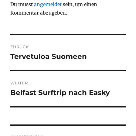
Du musst
angemeldet
sein, um einen
Kommentar abzugeben.
Beitragsnavigation
ZURÜCK
Tervetuloa Suomeen
Vorheriger
Beitrag:
WEITER
Belfast Surftrip nach Easky
Nächster
Beitrag: