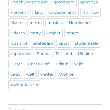
Forschungsprojekt
goeteborg
goodbye
Horsens
Irland
Lappeenranta
malmoe
Master
metro
moskau
Nordirland
Odessa
party
Projekt
reisen
russland
Skatepark
Sport
studentslife
superbowl
Surfen
Thailand
Ukraine
Ulster
Unterkunft
urlaub
vejle
växjö
welt
wetter
Wohnen
wolkenkratzer