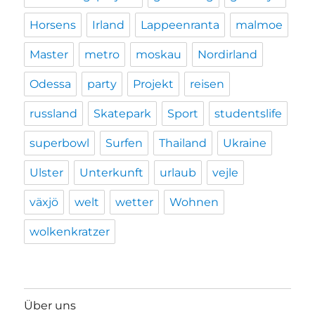
Horsens
Irland
Lappeenranta
malmoe
Master
metro
moskau
Nordirland
Odessa
party
Projekt
reisen
russland
Skatepark
Sport
studentslife
superbowl
Surfen
Thailand
Ukraine
Ulster
Unterkunft
urlaub
vejle
växjö
welt
wetter
Wohnen
wolkenkratzer
Über uns