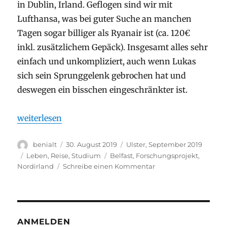
in Dublin, Irland. Geflogen sind wir mit
Lufthansa, was bei guter Suche an manchen
Tagen sogar billiger als Ryanair ist (ca. 120€
inkl. zusätzlichem Gepäck). Insgesamt alles sehr
einfach und unkompliziert, auch wenn Lukas
sich sein Sprunggelenk gebrochen hat und
deswegen ein bisschen eingeschränkter ist.
„Anreise und erste Woche in Belfast“
weiterlesen
Autor
Veröffentlicht
Stay
benialt
30. August 2019
Ulster, September 2019
am
Kategorien
Schlagwörter
Leben
,
Reise
,
Studium
Belfast
,
Forschungsprojekt
,
zu
Nordirland
Schreibe einen Kommentar
Anreise
und
erste
Woche
in
ANMELDEN