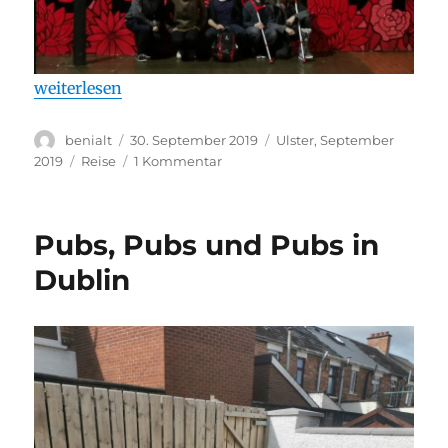
„See you soon, Belfast!“
weiterlesen
Autor
Veröffentlicht
Stay
benialt
30. September 2019
Ulster, September
am
Kategorien
zu
2019
Reise
1 Kommentar
See
you
soon,
Pubs, Pubs und Pubs in
Belfast!
Dublin