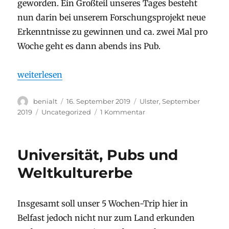
geworden. Ein Großteil unseres Tages besteht
nun darin bei unserem Forschungsprojekt neue
Erkenntnisse zu gewinnen und ca. zwei Mal pro
Woche geht es dann abends ins Pub.
„Pubs, Pubs und Pubs in Dublin“
weiterlesen
Autor
Veröffentlicht
Stay
benialt
16. September 2019
Ulster, September
am
Kategorien
zu
2019
Uncategorized
1 Kommentar
Pubs,
Pubs
und
Universität, Pubs und
Pubs
in
Weltkulturerbe
Dublin
Insgesamt soll unser 5 Wochen-Trip hier in
Belfast jedoch nicht nur zum Land erkunden