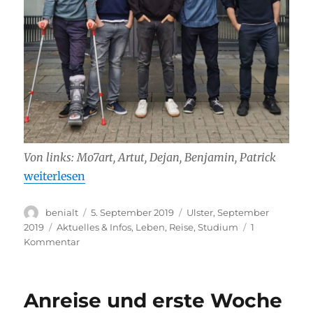
Von links: Mo7art, Artut, Dejan, Benjamin, Patrick
„Universität, Pubs und Weltkulturerbe“
weiterlesen
Autor
Veröffentlicht
Stay
benialt
5. September 2019
Ulster, September
am
Kategorien
2019
Aktuelles & Infos
,
Leben
,
Reise
,
Studium
1
zu
Kommentar
Universität,
Pubs
und
Anreise und erste Woche
Weltkulturerbe