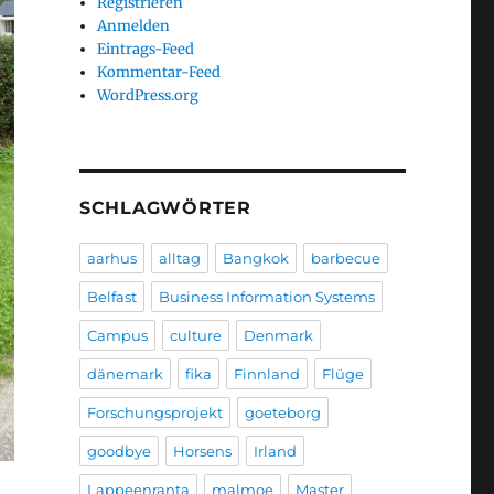
Registrieren
Anmelden
Eintrags-Feed
Kommentar-Feed
WordPress.org
SCHLAGWÖRTER
aarhus
alltag
Bangkok
barbecue
Belfast
Business Information Systems
Campus
culture
Denmark
dänemark
fika
Finnland
Flüge
Forschungsprojekt
goeteborg
goodbye
Horsens
Irland
Lappeenranta
malmoe
Master