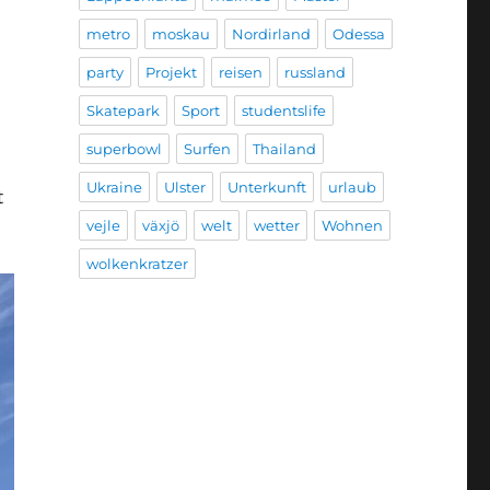
metro
moskau
Nordirland
Odessa
party
Projekt
reisen
russland
Skatepark
Sport
studentslife
superbowl
Surfen
Thailand
Ukraine
Ulster
Unterkunft
urlaub
t
vejle
växjö
welt
wetter
Wohnen
wolkenkratzer