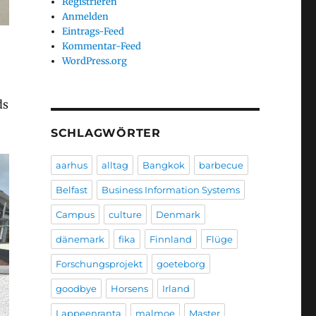
Registrieren
Anmelden
Eintrags-Feed
Kommentar-Feed
WordPress.org
ds
SCHLAGWÖRTER
aarhus
alltag
Bangkok
barbecue
Belfast
Business Information Systems
Campus
culture
Denmark
dänemark
fika
Finnland
Flüge
Forschungsprojekt
goeteborg
goodbye
Horsens
Irland
Lappeenranta
malmoe
Master