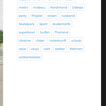
metro
moskau
Nordirland
Odessa
party
Projekt
reisen
russland
Skatepark
Sport
studentslife
superbowl
Surfen
Thailand
Ukraine
Ulster
Unterkunft
urlaub
vejle
växjö
welt
wetter
Wohnen
wolkenkratzer