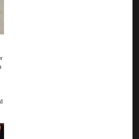
r
n
nd