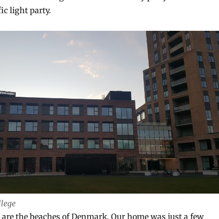
ic light party.
llege
 are the beaches of Denmark. Our home was just a few