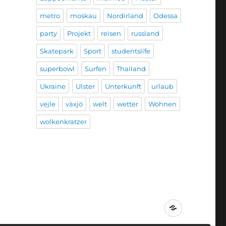
metro
moskau
Nordirland
Odessa
party
Projekt
reisen
russland
Skatepark
Sport
studentslife
superbowl
Surfen
Thailand
Ukraine
Ulster
Unterkunft
urlaub
vejle
växjö
welt
wetter
Wohnen
wolkenkratzer
Impressum