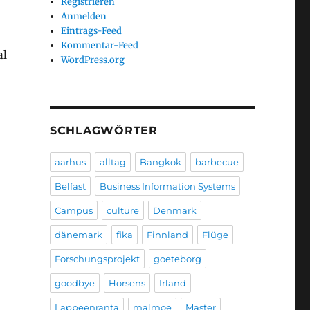
Registrieren
Anmelden
Eintrags-Feed
Kommentar-Feed
al
WordPress.org
SCHLAGWÖRTER
aarhus
alltag
Bangkok
barbecue
Belfast
Business Information Systems
Campus
culture
Denmark
dänemark
fika
Finnland
Flüge
Forschungsprojekt
goeteborg
goodbye
Horsens
Irland
Lappeenranta
malmoe
Master