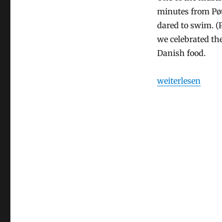
minutes from Pø
dared to swim. (
we celebrated th
Danish food.
„One more uni pr
weiterlesen