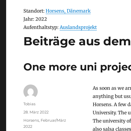
Stay
Standort:
Horsens, Dänemark
Stay
Jahr: 2022
Aufenthaltstyp
Aufenthaltstyp:
Auslandsprojekt
Beiträge aus dem
One more uni proje
As soon as we ar
anything but usu
Autor
Tobias
Horsens. A few da
Veröffentlicht
28. März 2022
University. The 
am
Stay
Horsens, Februar/März
The university of
2022
also salsa classe