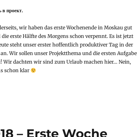
 в проект.
erseits, wir haben das erste Wochenende in Moskau gut
die erste Hälfte des Morgens schon verpennt. Es ist jetzt
eute steht unser erster hoffentlich produktiver Tag in der
 an. Wir sollen unser Projektthema und die ersten Aufgab
u! Wir dachten wir sind zum Urlaub machen hier… Nein,
ns schon klar
2018 – Zweite Woche Gruppe 1“
018 – Erste Woche