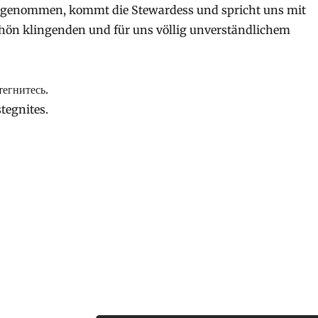
ingenommen, kommt die Stewardess und spricht uns mit
ön klingenden und für uns völlig unverständlichem
егнитесь.
tegnites.
2018 – Erste Woche Gruppe 1“