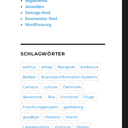
Registrieren
Anmelden
Eintrags-Feed
Kommentar-Feed
WordPress.org
SCHLAGWÖRTER
aarhus
alltag
Bangkok
barbecue
Belfast
Business Information Systems
Campus
culture
Denmark
dänemark
fika
Finnland
Flüge
Forschungsprojekt
goeteborg
goodbye
Horsens
Irland
Lappeenranta
malmoe
Master