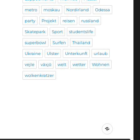
metro
moskau
Nordirland
Odessa
party
Projekt
reisen
russland
Skatepark
Sport
studentslife
superbowl
Surfen
Thailand
Ukraine
Ulster
Unterkunft
urlaub
vejle
växjö
welt
wetter
Wohnen
wolkenkratzer
Impressum