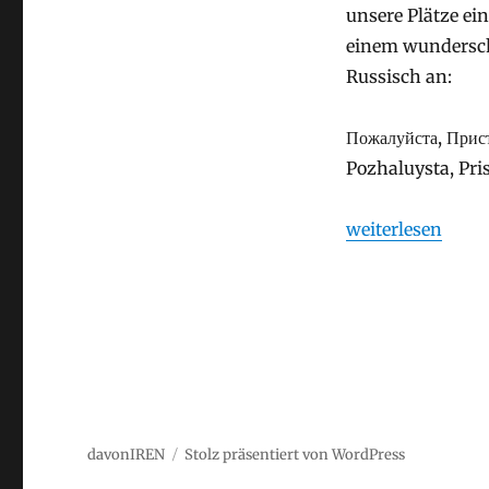
unsere Plätze e
einem wundersch
Russisch an:
Пожалуйста,
Прист
Pozhaluysta, Pris
„Привет, Москва 
weiterlesen
davonIREN
Stolz präsentiert von WordPress