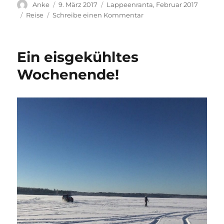
Autor
Veröffentlicht
Stay
Anke
9. März 2017
Lappeenranta, Februar 2017
am
Kategorien
zu
Reise
Schreibe einen Kommentar
Off
to
the
Ein eisgekühltes
capital
Wochenende!