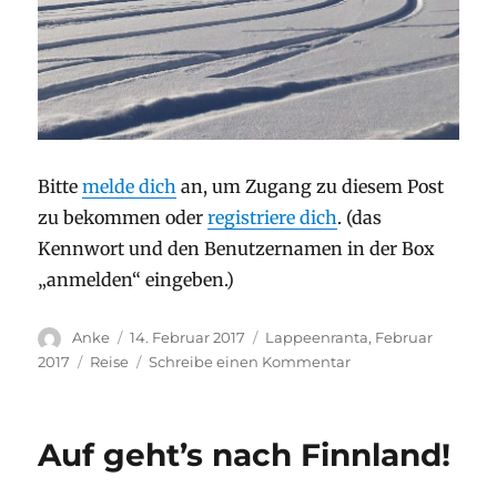
Bitte
melde dich
an, um Zugang zu diesem Post
zu bekommen oder
registriere dich
. (das
Kennwort und den Benutzernamen in der Box
„anmelden“ eingeben.)
Autor
Veröffentlicht
Stay
Anke
14. Februar 2017
Lappeenranta, Februar
am
Kategorien
zu
2017
Reise
Schreibe einen Kommentar
Ein
eisgekühltes
Wochenende!
Auf geht’s nach Finnland!