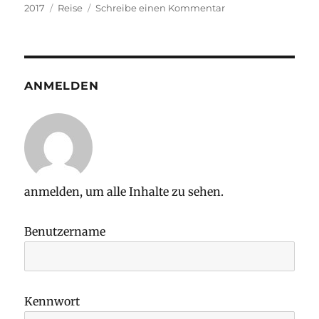
am
Kategorien
zu
2017
Reise
Schreibe einen Kommentar
Auf
geht’s
nach
Finnland!
ANMELDEN
anmelden, um alle Inhalte zu sehen.
Benutzername
Kennwort