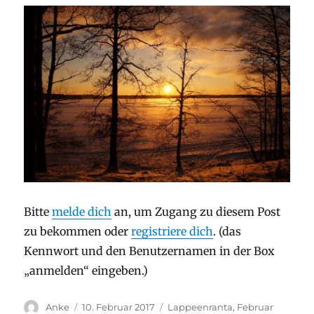
Bitte
melde dich
an, um Zugang zu diesem Post
zu bekommen oder
registriere dich
. (das
Kennwort und den Benutzernamen in der Box
„anmelden“ eingeben.)
Autor
Veröffentlicht
Stay
Anke
10. Februar 2017
Lappeenranta, Februar