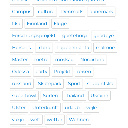
Campus
culture
Denmark
dänemark
fika
Finnland
Flüge
Forschungsprojekt
goeteborg
goodbye
Horsens
Irland
Lappeenranta
malmoe
Master
metro
moskau
Nordirland
Odessa
party
Projekt
reisen
russland
Skatepark
Sport
studentslife
superbowl
Surfen
Thailand
Ukraine
Ulster
Unterkunft
urlaub
vejle
växjö
welt
wetter
Wohnen