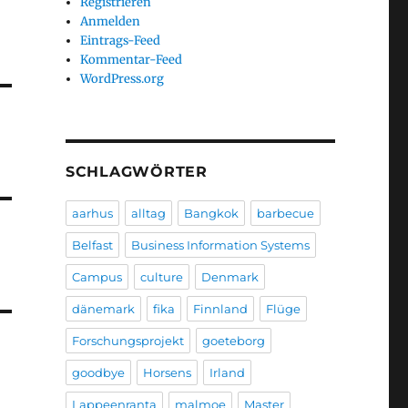
Registrieren
Anmelden
Eintrags-Feed
Kommentar-Feed
WordPress.org
SCHLAGWÖRTER
aarhus
alltag
Bangkok
barbecue
Belfast
Business Information Systems
Campus
culture
Denmark
dänemark
fika
Finnland
Flüge
Forschungsprojekt
goeteborg
goodbye
Horsens
Irland
Lappeenranta
malmoe
Master