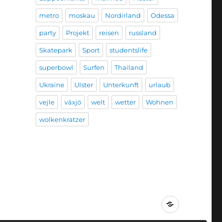
metro
moskau
Nordirland
Odessa
party
Projekt
reisen
russland
Skatepark
Sport
studentslife
superbowl
Surfen
Thailand
Ukraine
Ulster
Unterkunft
urlaub
vejle
växjö
welt
wetter
Wohnen
wolkenkratzer
Impressum