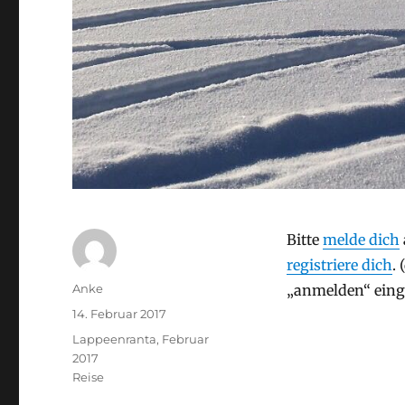
Bitte
melde dich
registriere dich
.
Autor
Anke
„anmelden“ eing
Veröffentlicht
14. Februar 2017
am
Stay
Lappeenranta, Februar
2017
Kategorien
Reise