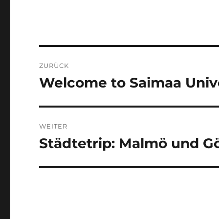
Beitragsnavigation
ZURÜCK
Welcome to Saimaa Unive
Vorheriger
Beitrag:
WEITER
Städtetrip: Malmö und G
Nächster
Beitrag: