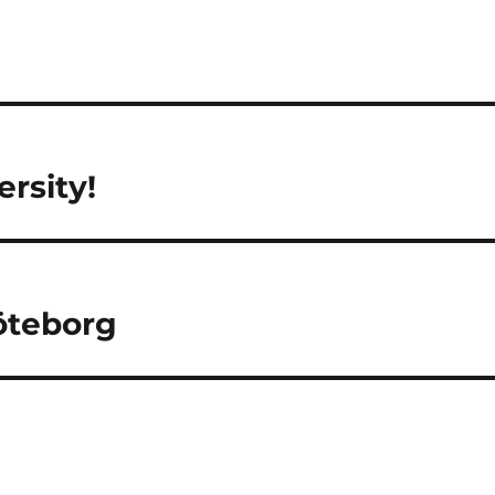
rsity!
öteborg