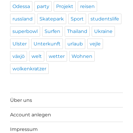
Odessa
party
Projekt
reisen
russland
Skatepark
Sport
studentslife
superbowl
Surfen
Thailand
Ukraine
Ulster
Unterkunft
urlaub
vejle
växjö
welt
wetter
Wohnen
wolkenkratzer
Über uns
Account anlegen
Impressum