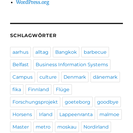
WordPress.org
SCHLAGWÖRTER
aarhus
alltag
Bangkok
barbecue
Belfast
Business Information Systems
Campus
culture
Denmark
dänemark
fika
Finnland
Flüge
Forschungsprojekt
goeteborg
goodbye
Horsens
Irland
Lappeenranta
malmoe
Master
metro
moskau
Nordirland