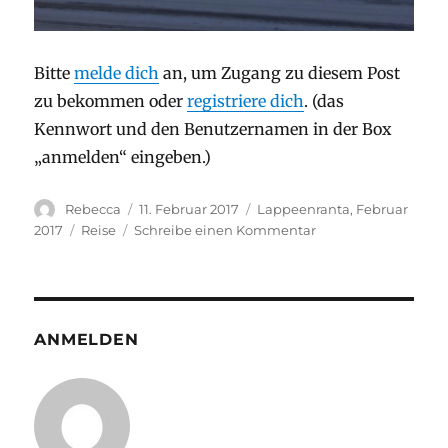
Bitte
melde dich
an, um Zugang zu diesem Post
zu bekommen oder
registriere dich
. (das
Kennwort und den Benutzernamen in der Box
„anmelden“ eingeben.)
Autor
Veröffentlicht
Stay
Rebecca
11. Februar 2017
Lappeenranta, Februar
am
Kategorien
zu
2017
Reise
Schreibe einen Kommentar
Welcome
to
Saimaa
University!
ANMELDEN