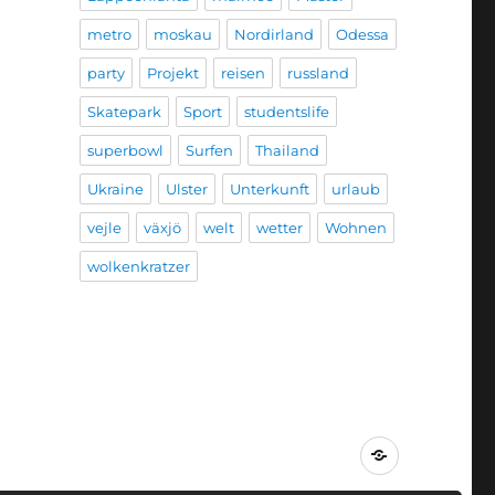
metro
moskau
Nordirland
Odessa
party
Projekt
reisen
russland
Skatepark
Sport
studentslife
superbowl
Surfen
Thailand
Ukraine
Ulster
Unterkunft
urlaub
vejle
växjö
welt
wetter
Wohnen
wolkenkratzer
Impressum