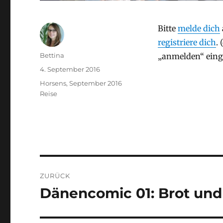
Bitte
melde dich
registriere dich
.
Autor
Bettina
„anmelden“ eing
Veröffentlicht
4. September 2016
am
Stay
Horsens, September 2016
Kategorien
Reise
Beitragsnavigation
ZURÜCK
Dänencomic 01: Brot und
Vorheriger
Beitrag: