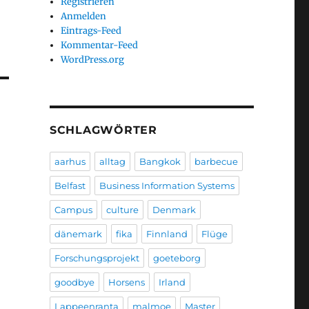
Registrieren
Anmelden
Eintrags-Feed
Kommentar-Feed
WordPress.org
SCHLAGWÖRTER
aarhus
alltag
Bangkok
barbecue
Belfast
Business Information Systems
Campus
culture
Denmark
dänemark
fika
Finnland
Flüge
Forschungsprojekt
goeteborg
goodbye
Horsens
Irland
Lappeenranta
malmoe
Master