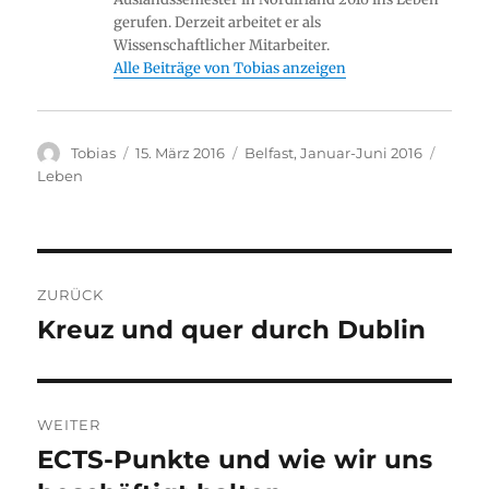
gerufen. Derzeit arbeitet er als
Wissenschaftlicher Mitarbeiter.
Alle Beiträge von Tobias anzeigen
Autor
Veröffentlicht
Stay
Kateg
Tobias
15. März 2016
Belfast, Januar-Juni 2016
am
Leben
Beitragsnavigation
ZURÜCK
Kreuz und quer durch Dublin
Vorheriger
Beitrag:
WEITER
ECTS-Punkte und wie wir uns
Nächster
Beitrag: