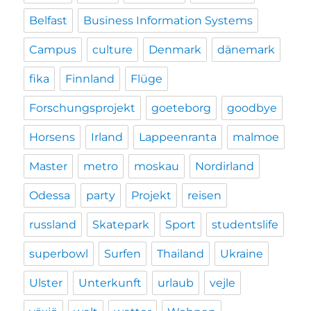
Belfast
Business Information Systems
Campus
culture
Denmark
dänemark
fika
Finnland
Flüge
Forschungsprojekt
goeteborg
goodbye
Horsens
Irland
Lappeenranta
malmoe
Master
metro
moskau
Nordirland
Odessa
party
Projekt
reisen
russland
Skatepark
Sport
studentslife
superbowl
Surfen
Thailand
Ukraine
Ulster
Unterkunft
urlaub
vejle