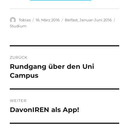
Autor
Veröffentlicht
Stay
Kateg
Tobias
16. März 2016
Belfast, Januar-Juni 2016
am
Studium
Beitragsnavigation
ZURÜCK
Rundgang über den Uni
Vorheriger
Beitrag:
Campus
WEITER
DavonIREN als App!
Nächster
Beitrag: