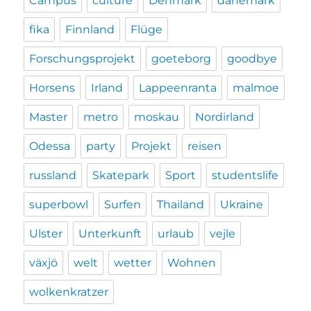
Campus
culture
Denmark
dänemark
fika
Finnland
Flüge
Forschungsprojekt
goeteborg
goodbye
Horsens
Irland
Lappeenranta
malmoe
Master
metro
moskau
Nordirland
Odessa
party
Projekt
reisen
russland
Skatepark
Sport
studentslife
superbowl
Surfen
Thailand
Ukraine
Ulster
Unterkunft
urlaub
vejle
växjö
welt
wetter
Wohnen
wolkenkratzer