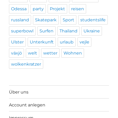
Odessa
party
Projekt
reisen
russland
Skatepark
Sport
studentslife
superbowl
Surfen
Thailand
Ukraine
Ulster
Unterkunft
urlaub
vejle
växjö
welt
wetter
Wohnen
wolkenkratzer
Über uns
Account anlegen
Impressum