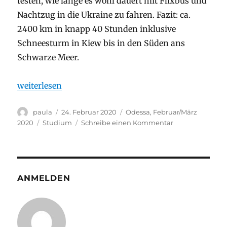
testen, wie lange es wohl dauert mit Flixbus und
Nachtzug in die Ukraine zu fahren. Fazit: ca.
2400 km in knapp 40 Stunden inklusive
Schneesturm in Kiew bis in den Süden ans
Schwarze Meer.
„Odessa Halbzeit“
weiterlesen
Autor
Veröffentlicht
Stay
paula
24. Februar 2020
Odessa, Februar/März
am
Kategorien
zu
2020
Studium
Schreibe einen Kommentar
Odessa
Halbzeit
ANMELDEN