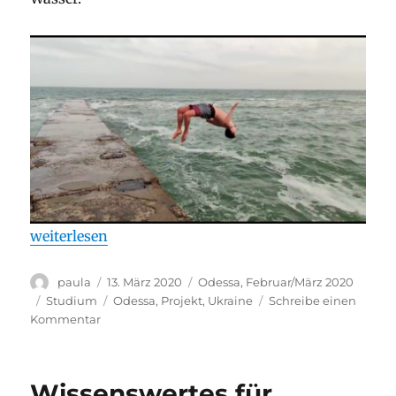
„Ein letztes Mal“
weiterlesen
Autor
Veröffentlicht
Stay
paula
13. März 2020
Odessa, Februar/März 2020
am
Kategorien
Schlagwörter
Studium
Odessa
,
Projekt
,
Ukraine
Schreibe einen
zu
Kommentar
Ein
letztes
Mal
Wissenswertes für