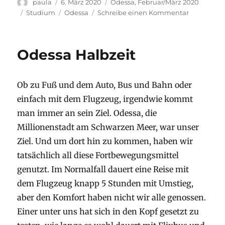
Autor
Veröffentlicht
Stay
paula
6. März 2020
Odessa, Februar/März 2020
am
Kategorien
Schlagwörter
zu
Studium
Odessa
Schreibe einen Kommentar
Wissenswe
für
Odessa
Odessa Halbzeit
Ob zu Fuß und dem Auto, Bus und Bahn oder
einfach mit dem Flugzeug, irgendwie kommt
man immer an sein Ziel. Odessa, die
Millionenstadt am Schwarzen Meer, war unser
Ziel. Und um dort hin zu kommen, haben wir
tatsächlich all diese Fortbewegungsmittel
genutzt. Im Normalfall dauert eine Reise mit
dem Flugzeug knapp 5 Stunden mit Umstieg,
aber den Komfort haben nicht wir alle genossen.
Einer unter uns hat sich in den Kopf gesetzt zu