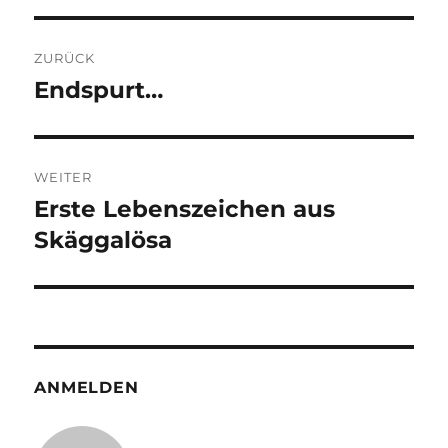
Beitragsnavigation
ZURÜCK
Endspurt…
Vorheriger
Beitrag:
WEITER
Erste Lebenszeichen aus
Nächster
Beitrag:
Skäggalösa
ANMELDEN