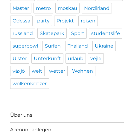
Master
metro
moskau
Nordirland
Odessa
party
Projekt
reisen
russland
Skatepark
Sport
studentslife
superbowl
Surfen
Thailand
Ukraine
Ulster
Unterkunft
urlaub
vejle
växjö
welt
wetter
Wohnen
wolkenkratzer
Über uns
Account anlegen