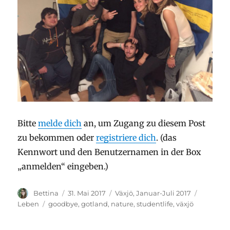
Bitte
melde dich
an, um Zugang zu diesem Post
zu bekommen oder
registriere dich
. (das
Kennwort und den Benutzernamen in der Box
„anmelden“ eingeben.)
Autor
Veröffentlicht
Stay
Kategori
Bettina
31. Mai 2017
Växjö, Januar-Juli 2017
am
Schlagwörter
Leben
goodbye
,
gotland
,
nature
,
studentlife
,
växjö