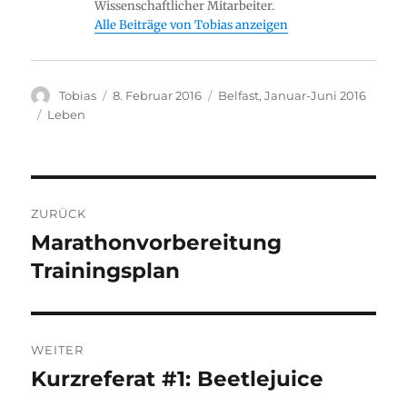
Wissenschaftlicher Mitarbeiter.
Alle Beiträge von Tobias anzeigen
Autor
Veröffentlicht
Stay
Tobias
8. Februar 2016
Belfast, Januar-Juni 2016
am
Kategorien
Leben
Beitragsnavigation
ZURÜCK
Marathonvorbereitung
Vorheriger
Beitrag:
Trainingsplan
WEITER
Kurzreferat #1: Beetlejuice
Nächster
Beitrag: