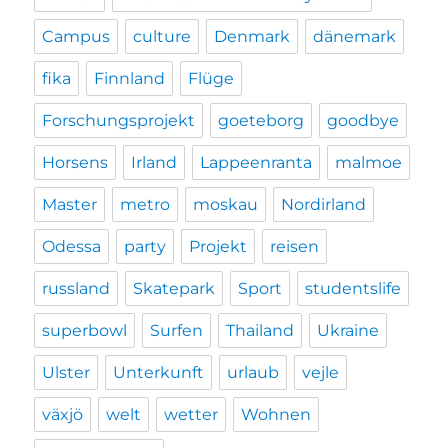
Campus
culture
Denmark
dänemark
fika
Finnland
Flüge
Forschungsprojekt
goeteborg
goodbye
Horsens
Irland
Lappeenranta
malmoe
Master
metro
moskau
Nordirland
Odessa
party
Projekt
reisen
russland
Skatepark
Sport
studentslife
superbowl
Surfen
Thailand
Ukraine
Ulster
Unterkunft
urlaub
vejle
växjö
welt
wetter
Wohnen