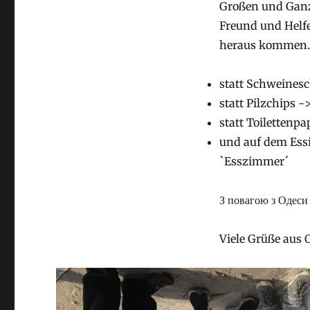
Großen und Ganze
Freund und Helfe
heraus kommen. 
statt Schweines
statt Pilzchips -
statt Toilettenp
und auf dem Essi
`Esszimmer´
З повагою з Одеси
Viele Grüße aus 