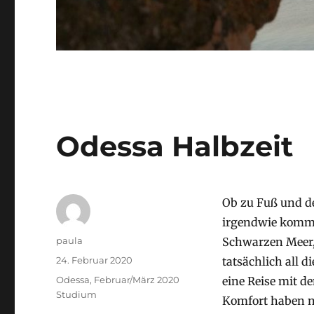
Odessa Halbzeit
Ob zu Fuß und d
irgendwie kommt
Autor
paula
Schwarzen Meer,
Veröffentlicht
24. Februar 2020
tatsächlich all 
am
Stay
Odessa, Februar/März 2020
eine Reise mit 
Kategorien
Studium
Komfort haben ni