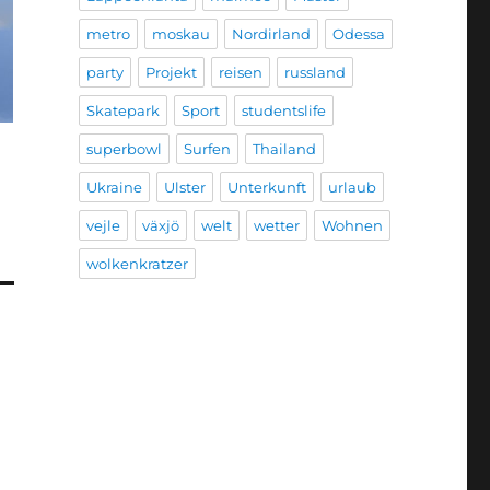
metro
moskau
Nordirland
Odessa
party
Projekt
reisen
russland
Skatepark
Sport
studentslife
superbowl
Surfen
Thailand
Ukraine
Ulster
Unterkunft
urlaub
vejle
växjö
welt
wetter
Wohnen
wolkenkratzer