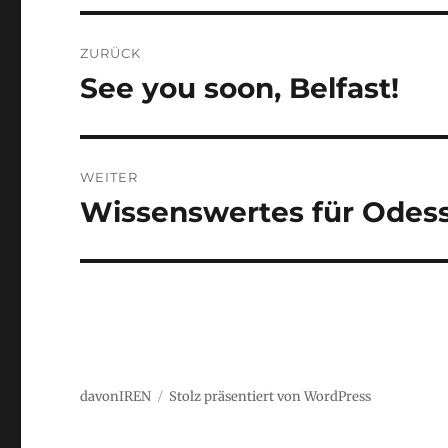
Beitragsnavigation
ZURÜCK
See you soon, Belfast!
Vorheriger
Beitrag:
WEITER
Wissenswertes für Odes
Nächster
Beitrag:
davonIREN
Stolz präsentiert von WordPress