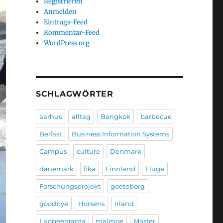
Registrieren
Anmelden
Eintrags-Feed
Kommentar-Feed
WordPress.org
SCHLAGWÖRTER
aarhus
alltag
Bangkok
barbecue
Belfast
Business Information Systems
Campus
culture
Denmark
dänemark
fika
Finnland
Flüge
Forschungsprojekt
goeteborg
goodbye
Horsens
Irland
Lappeenranta
malmoe
Master